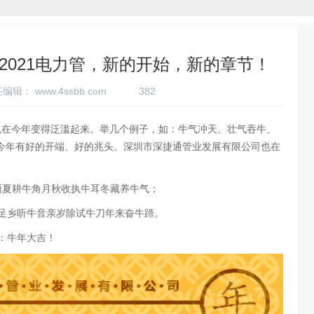
2021电力管，新的开始，新的章节！
 责任编辑：
www.4ssbb.com
382
在今年变得泛滥起来。举几个例子，如：牛气冲天、壮气吞牛、
今年有好的开端、好的兆头。深圳市深捷通管业发展有限公司也在
雨夏耕牛角月秋收执牛耳冬藏养牛气；
足乡听牛音亲岁除试牛刀年来奋牛蹄。
：牛年大吉！