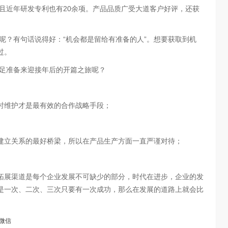
而且近年研发专利也有20余项。产品品质广受大道客户好评，还获
？有句话说得好：“机会都是留给有准备的人”。想要获取到机
过。
足准备来迎接年后的开篇之旅呢？
时维护才是最有效的合作战略手段；
建立关系的最好桥梁，所以在产品生产方面一直严谨对待；
拓展渠道是每个企业发展不可缺少的部分，时代在进步，企业的发
是一次、二次、三次只要有一次成功，那么在发展的道路上就会比
微信