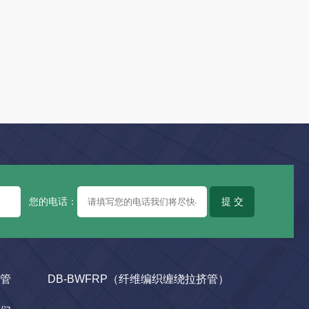
您的电话：
提 交
管
DB-BWFRP（纤维编织缠绕拉挤管）