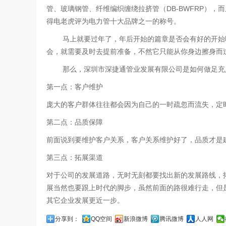
管、玻璃钢管、纤维编织缠绕拉挤管（DB-BWFRP），
得电老虎评为电力管十大品牌之一的称号。
马上就要过年了，年后开始的篇章是否会有好的开始呢
会，就需要及时去提前准备，不然它只能从你身边擦身而
那么，深圳市深捷通管业发展有限公司是如何做足充
第一点：客户维护
庞大的客户群体往往都会因为自己的一时疏忽而流失，定
第二点：品质保障
前面说到要维护客户关系，客户关系维护好了，品质才是
第三点：拓展渠道
对于公司的发展道路，无时无刻都要找出新的发展路线，
展当然也要跟上时代的脚步，虽然前面的路很难行走，但
其它企业发展更近一步。
分享到：
QQ空间
新浪微博
腾讯微博
人人网